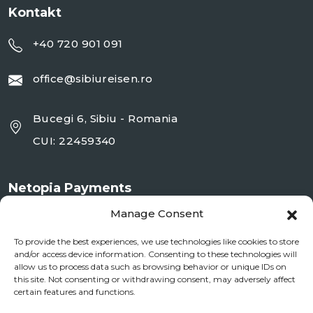
Kontakt
+40 720 901 091
office@sibiureisen.ro
Bucegi 6, Sibiu - Romania
CUI: 22459340
Netopia Payments
Manage Consent
To provide the best experiences, we use technologies like cookies to store
and/or access device information. Consenting to these technologies will
allow us to process data such as browsing behavior or unique IDs on
this site. Not consenting or withdrawing consent, may adversely affect
certain features and functions.