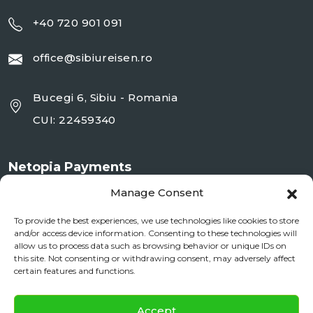
+40 720 901 091
office@sibiureisen.ro
Bucegi 6, Sibiu - Romania
CUI: 22459340
Netopia Payments
Manage Consent
To provide the best experiences, we use technologies like cookies to store
and/or access device information. Consenting to these technologies will
allow us to process data such as browsing behavior or unique IDs on
this site. Not consenting or withdrawing consent, may adversely affect
certain features and functions.
✕
Documente si Informații Legale
Accept