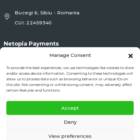
Bucegi 6, Sibiu - Romania
CUI: 22459340
Netopia Payments
Manage Consent
To provide the best experiences, we use technologies like cookies to store
and/or access device information. Consenting to these technologies will
allow us to process data such as browsing behavior or unique IDs on
this site. Not consenting or withdrawing consent, may adversely affect
certain features and functions.
✕
Documente si Informații Legale
Accept
Daily City Tour
BOOK NOW
ANPC
Deny
daily floating
View preferences