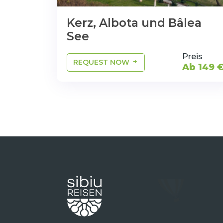
Kerz, Albota und Bâlea
See
Preis
REQUEST NOW
Ab 149 