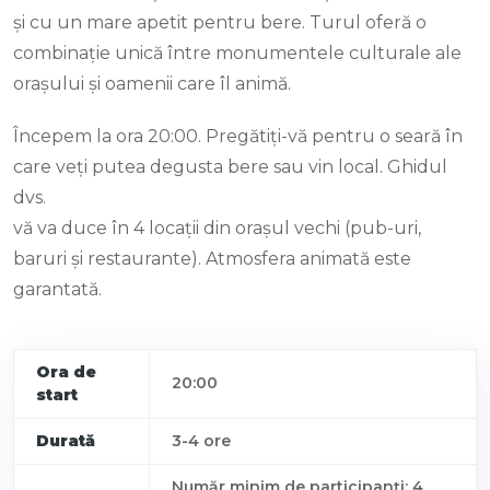
și cu un mare apetit pentru bere. Turul oferă o
combinație unică între monumentele culturale ale
orașului și oamenii care îl animă.
Începem la ora 20:00. Pregătiți-vă pentru o seară în
care veți putea degusta bere sau vin local. Ghidul
dvs.
vă va duce în 4 locații din orașul vechi (pub-uri,
baruri și restaurante). Atmosfera animată este
garantată.
Ora de
20:00
start
Durată
3-4 ore
Număr minim de participanți: 4