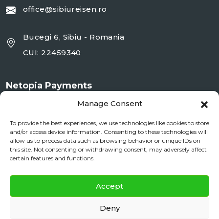
office@sibiureisen.ro
Bucegi 6, Sibiu - Romania
CUI: 22459340
Netopia Payments
Manage Consent
To provide the best experiences, we use technologies like cookies to store
and/or access device information. Consenting to these technologies will
allow us to process data such as browsing behavior or unique IDs on
this site. Not consenting or withdrawing consent, may adversely affect
certain features and functions.
✕
Documente si Informații Legale
Accept
Daily City Tour
BOOK NOW
ANPC
Deny
daily floating