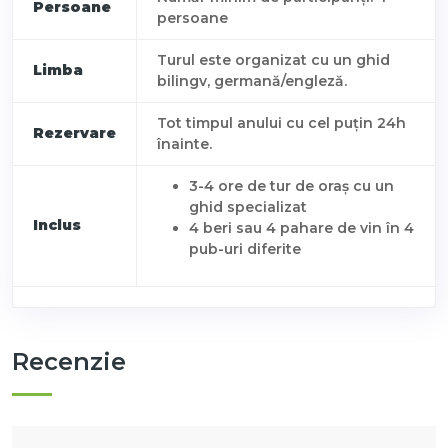
Persoane
persoane
Turul este organizat cu un ghid
Limba
bilingv, germană/engleză.
Tot timpul anului cu cel puțin 24h
Rezervare
înainte.
3-4 ore de tur de oraș cu un
ghid specializat
Inclus
4 beri sau 4 pahare de vin în 4
pub-uri diferite
Recenzie