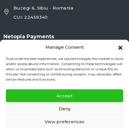
Bucegi 6, Sibiu - Romania
CUI: 22459340
Netopia Payments
Manage Consent
To provide the best experiences, we use technologies like cookies to store
and/or access device information. Consenting to these technologies will
allow us to process data such as browsing behavior or unique IDs on
this site. Not consenting or withdrawing consent, may adversely affect
certain features and functions.
✕
Documente si Informații Legale
Accept
Daily City Tour
BOOK NOW
ANPC
Deny
daily floating
View preferences