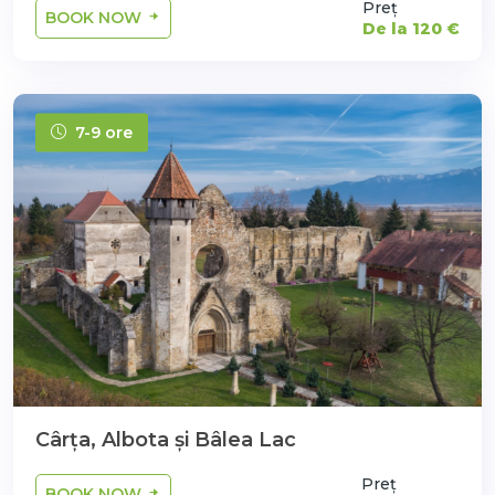
Preț
BOOK NOW
De la 120 €
7-9 ore
Cârța, Albota și Bâlea Lac
Preț
BOOK NOW