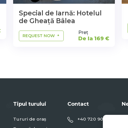
Special de Iarnă: Hotelul
de Gheață Bâlea
€
Preț
REQUEST NOW
De la 169 €
Tipul turului
Contact
Ne
Tururi de oraș
+40 720 901 091