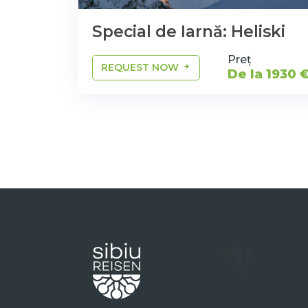
Special de Iarnă: Heliski
Preț
REQUEST NOW
De la 1930 