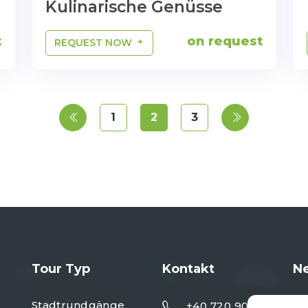
Kulinarische Genüsse
t
on request
REQUEST NOW
1
2
3
Tour Typ
Kontakt
Ne
Stadtrundgänge
+40 720 901 091