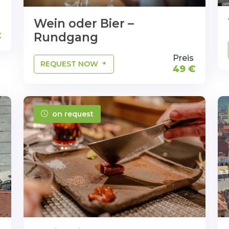
Wein oder Bier –
s
Rundgang
€
Preis
REQUEST NOW
49 €
on request