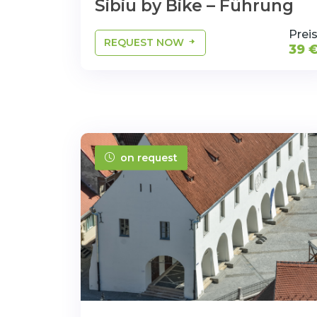
Sibiu by Bike – Führung
Prei
REQUEST NOW
39 
on request