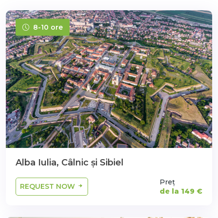
8-10 ore
Alba Iulia, Câlnic şi Sibiel
Preț
REQUEST NOW
de la 149 €