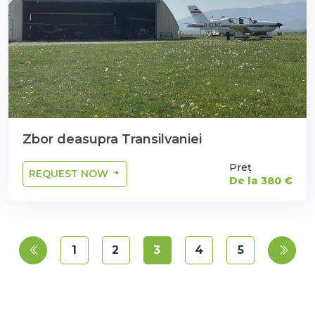
Zbor deasupra Transilvaniei
Preț
REQUEST NOW
De la 380 €
1
2
3
4
5