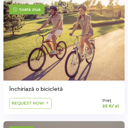
toată ziua
Închiriază o bicicletă
Preț
REQUEST NOW
25 €/ zi