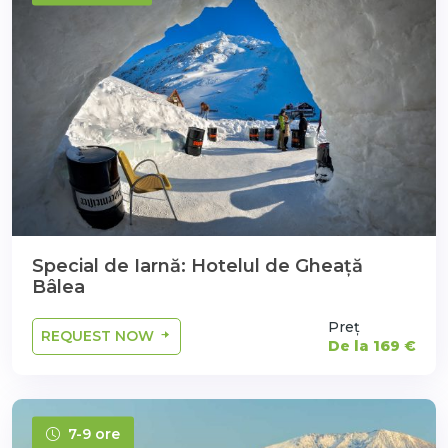
Special de Iarnă: Hotelul de Gheață
Bâlea
Preț
REQUEST NOW
De la 169 €
7-9 ore